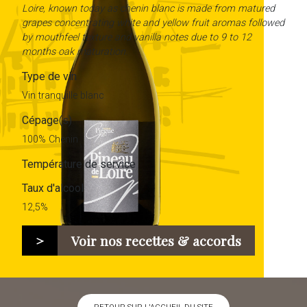
Loire, known today as chenin blanc is made from matured
grapes concentrating white and yellow fruit aromas followed
by mouthfeel texture and vanilla notes due to 9 to 12
months oak maturation.
Type de vin
Vin tranquille blanc
Cépage(s)
100%
Chenin
Température de service
Taux d'alcool
12,5%
>
Voir nos recettes & accords