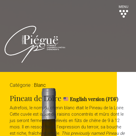
MENU
Catégorie :
Blanc
Pineau de Loire
English version (PDF)
Autrefois, le nom du chenin blanc était le Pineau de la Loire.
Cette cuvée est issue de raisins concentrés et mûrs dont le
jus seront fermentés et élevés en fûts de chêne de 9 à 12
mois. Il en ressort toute l’expression du terroir, sa bouche
est riche, fraîche et ample.
This previously named Pineau de